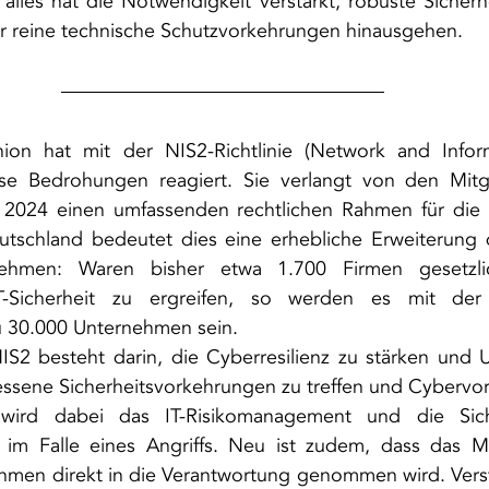
 alles hat die Notwendigkeit verstärkt, robuste Sicher
ber reine technische Schutzvorkehrungen hinausgehen.
ion hat mit der NIS2-Richtlinie (Network and Infor
ese Bedrohungen reagiert. Sie verlangt von den Mitgli
2024 einen umfassenden rechtlichen Rahmen für die C
tschland bedeutet dies eine erhebliche Erweiterung d
ehmen: Waren bisher etwa 1.700 Firmen gesetzlich 
Sicherheit zu ergreifen, so werden es mit der NI
zu 30.000 Unternehmen sein.
IS2 besteht darin, die Cyberresilienz zu stärken und 
ssene Sicherheitsvorkehrungen zu treffen und Cybervorf
wird dabei das IT-Risikomanagement und die Siche
t im Falle eines Angriffs. Neu ist zudem, dass das 
hmen direkt in die Verantwortung genommen wird. Vers