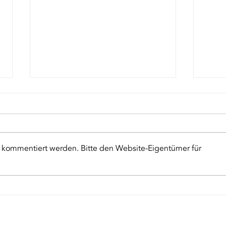
r kommentiert werden. Bitte den Website-Eigentümer für
ESCRA gewinnt
ie
Sitz in der
Si
SME2Market
g,
fü
Stream