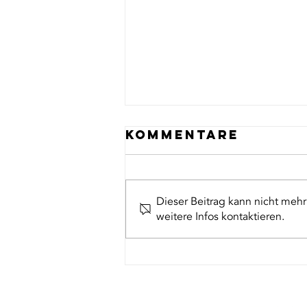
Kommentare
Dieser Beitrag kann nicht meh
weitere Infos kontaktieren.
CURLY SPIDER: D
gefährliche
Cyberbedrohun
die sich Ihr