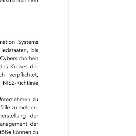
heitsmaßnahmen 
mation Systems 
edstaaten, bis 
ybersicherheit 
es Kreises der 
verpflichtet, 
S2-Richtlinie 
Unternehmen zu 
älle zu melden. 
rstellung der 
Management der 
töße können zu 