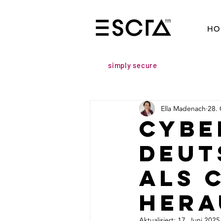
HO
simply secure
Ella Madenach
28.
Cybe
Deut
als 
Hera
Aktualisiert:
17. Juni 2025