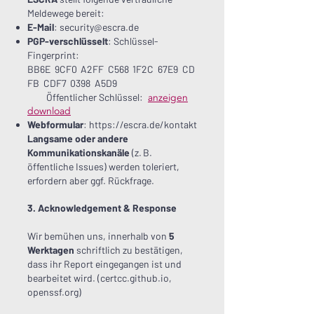
Meldewege bereit:
E-Mail
:
security@escra.de
PGP-verschlüsselt
: Schlüssel-
Fingerprint:
BB6
E
9CF
0
A2F
F
C56
8
1F2
C
67E
9
CD
F
B
CDF
7
039
8
A5D9
Öffentlicher Schlüssel:
anzeigen
download
Webformular
:
https://escra.de/kontakt
Langsame oder andere
Kommunikationskanäle
(z. B.
öffentliche Issues) werden toleriert,
erfordern aber ggf. Rückfrage.
3. Acknowledgement & Response
Wir bemühen uns, innerhalb von
5
Werktagen
schriftlich zu bestätigen,
dass ihr Report eingegangen ist und
bearbeitet wird. (
certcc.github.io
,
openssf.org
)