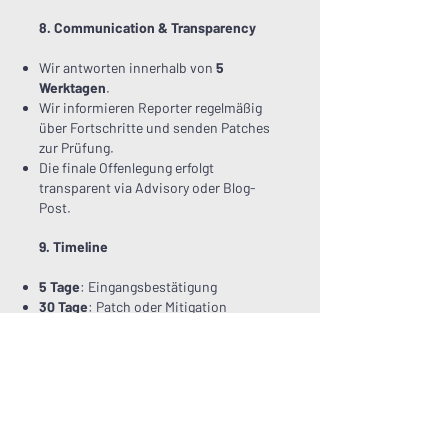
8. Communication & Transparency
Wir antworten innerhalb von
5
Werktagen
.
Wir informieren Reporter regelmäßig
über Fortschritte und senden Patches
zur Prüfung.
Die finale Offenlegung erfolgt
transparent via Advisory oder Blog-
Post.
9. Timeline
5 Tage
: Eingangsbestätigung
30 Tage
: Patch oder Mitigation
14 Tage später
: Öffentliche Disclosure
(sofern vertretbar)
10. Alternatives & Escalation
Sollte eine Einigung oder
Kommunikation scheitern, können