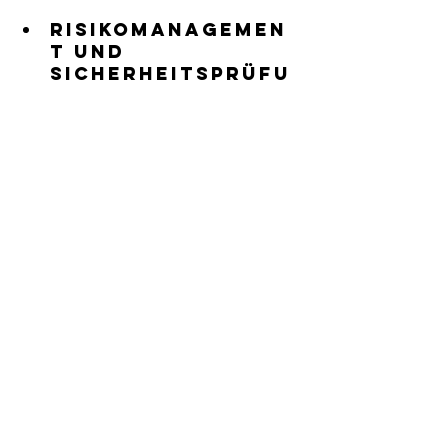
Risikomanagemen
t und 
Sicherheitsprüfu
ng
Ein OSPO hilft dabei, 
Sicherheitslücken in Open-Source-
Komponenten zu identifizieren und 
zu beheben. Für den öffentlichen 
Sektor, der oft mit sensiblen Daten 
arbeitet, ist dies von besonderer 
Bedeutung. Ein OSPO kann 
sicherstellen, dass alle Open-
Source-Komponenten 
regelmäßigen 
Sicherheitsprüfungen unterzogen 
werden.