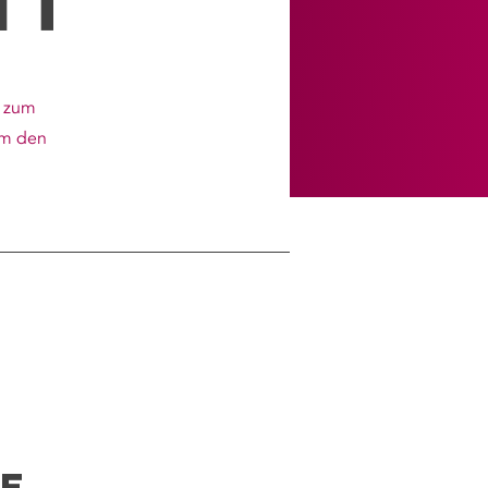
it
n zum
um den
e