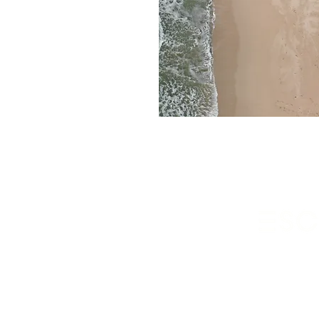
ESCRA Gmb
Campus A1.2
66123 Saarbr
Te
l: +49 (0) 