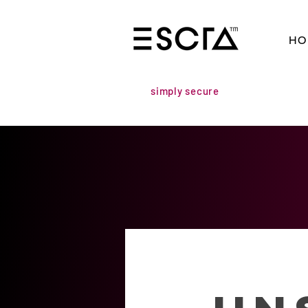
HO
simply secure